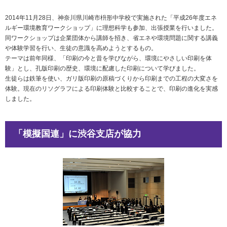
社会とのかかわり
2014年11月28日、神奈川県川崎市枡形中学校で実施された「平成26年度エネ
ルギー環境教育ワークショップ」に理想科学も参加、出張授業を行いました。
閉じる
同ワークショップは企業団体から講師を招き、省エネや環境問題に関する講義
や体験学習を行い、生徒の意識を高めようとするもの。
テーマは前年同様、「印刷の今と昔を学びながら、環境にやさしい印刷を体
験」とし、孔版印刷の歴史、環境に配慮した印刷について学びました。
生徒らは鉄筆を使い、ガリ版印刷の原稿づくりから印刷までの工程の大変さを
体験。現在のリソグラフによる印刷体験と比較することで、印刷の進化を実感
しました。
「模擬国連」に渋谷支店が協力