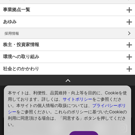
事業拠点一覧
あゆみ
採用情報
株主・投資家情報
環境への取り組み
社会とのかかわり
ページトップへ戻る
本サイトは、利便性、品質維持・向上等を目的に、Cookieを使
お問い合わせ
サイトマップ
プライバシー
サイトポリシー
用しております。詳しくは、
サイトポリシー
をご参照くださ
ソーシャルメディアポリシー
い。本サイトの個人情報の取扱については、
プライバシーポリ
Global
English
シー
をご参照ください。これらのポリシーに基づいたCookieの
利用に同意頂ける場合は、「同意する」ボタンを押してくださ
い。
ソーシャルメディア
公式アカウント一覧