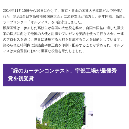
2014年11月15日から16日にかけて、東京・青山の国連大学本部ビルで開催さ
れた「第8回全日本高校模擬国連大会」に渋谷支店が協力し、例年同様、高速カ
ラープリンター「オルフィス」を3台貸出しました。
模擬国連は、参加した高校生が各国の大使役を務め、自国の国益に適した議決
案の採択に向けて他国の大使と討議やプレゼンを英語を使って行う大会。一連
のプロセスを通じ、世界に通用する人材を育成することを目的としています。
決められた時間内に決議案や修正案を印刷・配布することが求められ、オルフ
ィスは大会運営において重要な役割を果たしました。
「緑のカーテンコンテスト」宇部工場が最優秀
賞を初受賞