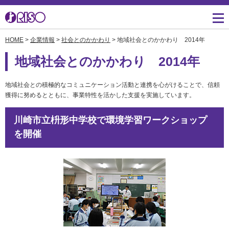
HOME
>
企業情報
>
社会とのかかわり
> 地域社会とのかかわり 2014年
用途・事例紹介 トップ
サポート トップ
知る・学ぶTOP
企業情報TOP
ソリューション
かんたん会社案内
ごあいさつ
よくあるご質問（FAQ）
地域社会とのかかわり 2014年
導入事例
広報誌『理想の詩』
会社概要
製品についてのお問い合
地域社会との積極的なコミュニケーション活動と連携を心がけることで、信頼
わせ一覧
お役立ち記事
理想科学のものづくり
マネジメント
獲得に努めるとともに、事業特性を活かした支援を実施しています。
ダウンロード
素材ダウンロード
事業拠点一覧
川崎市立枡形中学校で環境学習ワークショップ
数字でわかる理想科学
を開催
消耗品情報
あゆみ
閉じる
RISO ART
採用情報
閉じる
鹿島アントラーズ応援サ
株主・投資家情報
イト
環境への取り組み
閉じる