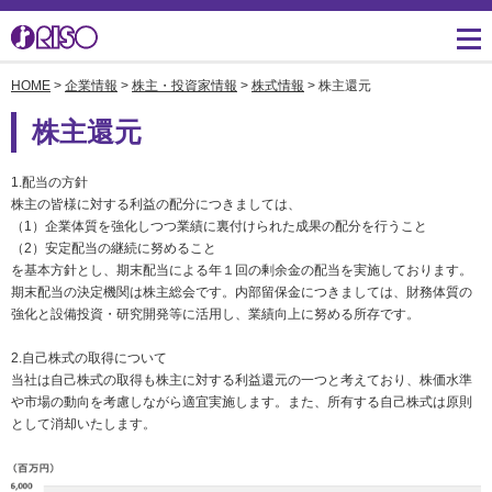
HOME
>
企業情報
>
株主・投資家情報
>
株式情報
> 株主還元
用途・事例紹介 トップ
サポート トップ
知る・学ぶTOP
企業情報TOP
ソリューション
かんたん会社案内
ごあいさつ
よくあるご質問（FAQ）
株主還元
導入事例
広報誌『理想の詩』
会社概要
製品についてのお問い合
1.配当の方針
わせ一覧
お役立ち記事
理想科学のものづくり
マネジメント
株主の皆様に対する利益の配分につきましては、
（1）企業体質を強化しつつ業績に裏付けられた成果の配分を行うこと
ダウンロード
（2）安定配当の継続に努めること
素材ダウンロード
事業拠点一覧
数字でわかる理想科学
を基本方針とし、期末配当による年１回の剰余金の配当を実施しております。
消耗品情報
期末配当の決定機関は株主総会です。内部留保金につきましては、財務体質の
あゆみ
強化と設備投資・研究開発等に活用し、業績向上に努める所存です。
閉じる
RISO ART
採用情報
2.自己株式の取得について
閉じる
当社は自己株式の取得も株主に対する利益還元の一つと考えており、株価水準
鹿島アントラーズ応援サ
株主・投資家情報
や市場の動向を考慮しながら適宜実施します。また、所有する自己株式は原則
イト
として消却いたします。
環境への取り組み
閉じる