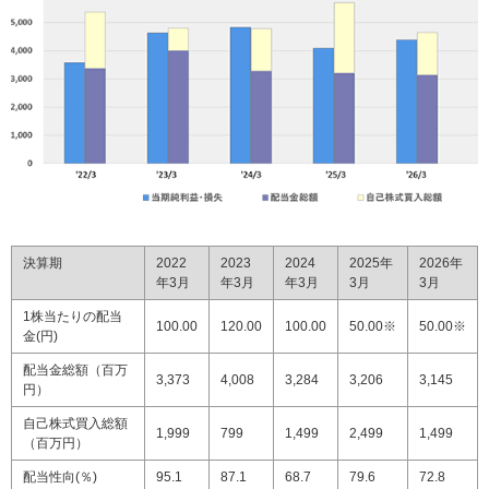
社会とのかかわり
閉じる
決算期
2022
2023
2024
2025年
2026年
年3月
年3月
年3月
3月
3月
1株当たりの配当
100.00
120.00
100.00
50.00※
50.00※
金(円)
配当金総額（百万
3,373
4,008
3,284
3,206
3,145
円）
自己株式買入総額
1,999
799
1,499
2,499
1,499
（百万円）
配当性向(％)
95.1
87.1
68.7
79.6
72.8