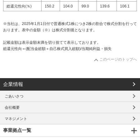
総還元性向(％)
150.2
104.0
99.0
139.6
106.1
※当社は、2025年1月1日付で普通株式1株につき2株の割合で株式分割を行って
おります。表中の金額（※）は株式分割後となります。
記載金額は表示金額未満を切り捨てて表示しております。
総還元性向＝(配当金総額＋自己株式買入総額)/当期純利益・損失
このページのトップへ
企業情報
ごあいさつ
会社概要
マネジメント
事業拠点一覧